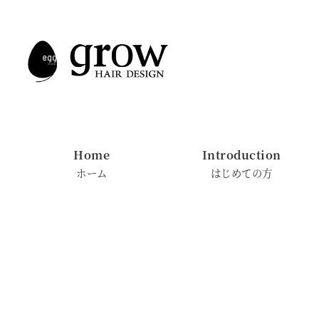
メ
イ
ン
コ
ン
テ
ン
Home
Introduction
ツ
ホーム
はじめての方
へ
移
動