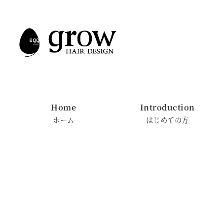
メ
イ
ン
コ
ン
テ
ン
Home
Introduction
ツ
ホーム
はじめての方
へ
移
動