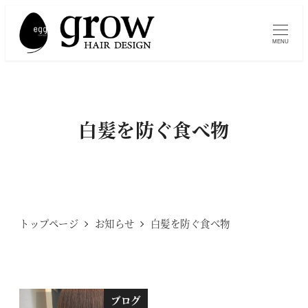
メ
イ
MENU
ン
コ
ン
テ
白髪を防ぐ食べ物
ン
ツ
へ
移
動
トップページ
お知らせ
白髪を防ぐ食べ物
ブログ