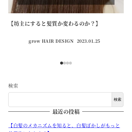
【坊主にすると髪質か変わるのか？】
美
grow HAIR DESIGN
2023.01.25
投稿日
検索
検索
最近の投稿
【白髪のメカニズムを知ると、白髪ぼかしがもっと