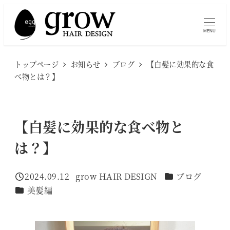
メ
イ
MENU
ン
コ
トップページ
お知らせ
ブログ
【白髪に効果的な食
ン
べ物とは？】
テ
ン
ツ
【白髪に効果的な食べ物と
へ
は？】
移
動
カテゴリー
2024.09.12
grow HAIR DESIGN
ブログ
投稿日
著
カテゴリー
美髪編
者