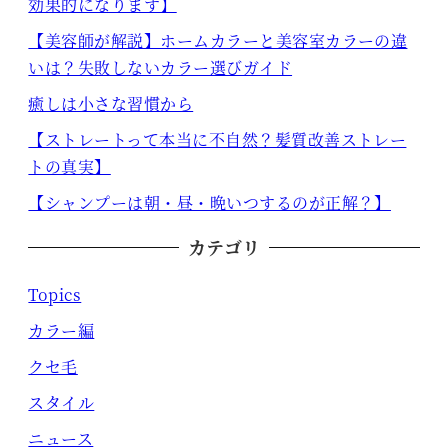
効果的になります】
【美容師が解説】ホームカラーと美容室カラーの違
いは？失敗しないカラー選びガイド
癒しは小さな習慣から
【ストレートって本当に不自然？髪質改善ストレー
トの真実】
【シャンプーは朝・昼・晩いつするのが正解？】
カテゴリ
Topics
カラー編
クセ毛
スタイル
ニュース