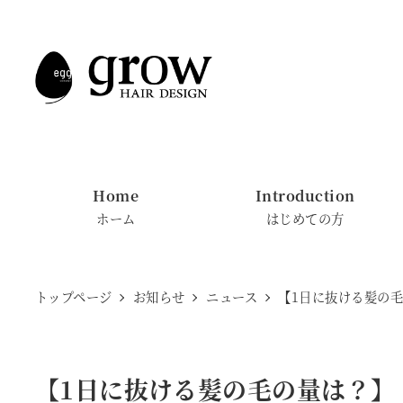
メ
イ
ン
コ
ン
テ
ン
Home
Introduction
ツ
ホーム
はじめての方
へ
移
動
トップページ
お知らせ
ニュース
【1日に抜ける髪の
【1日に抜ける髪の毛の量は？】