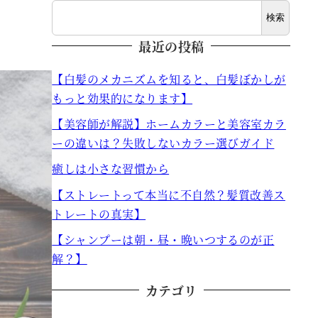
検索
最近の投稿
【白髪のメカニズムを知ると、白髪ぼかしが
もっと効果的になります】
【美容師が解説】ホームカラーと美容室カラ
ーの違いは？失敗しないカラー選びガイド
癒しは小さな習慣から
【ストレートって本当に不自然？髪質改善ス
トレートの真実】
【シャンプーは朝・昼・晩いつするのが正
解？】
カテゴリ