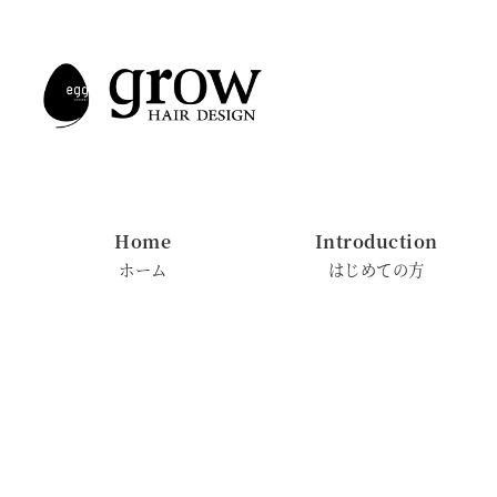
メ
イ
ン
コ
ン
テ
ン
Home
Introduction
ツ
ホーム
はじめての方
へ
移
動