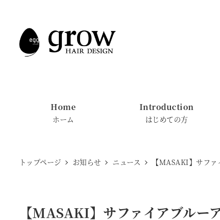
メ
イ
ン
コ
ン
テ
ン
Home
Introduction
ツ
ホーム
はじめての方
へ
移
動
トップページ
お知らせ
ニュース
【MASAKI】サフ
【MASAKI】サファイアブルー