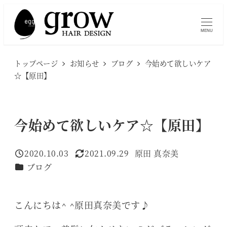
メ
イ
MENU
ン
コ
トップページ
お知らせ
ブログ
今始めて欲しいケア
ン
☆【原田】
テ
ン
ツ
今始めて欲しいケア☆【原田】
へ
移
2020.10.03
2021.09.29
原田 真奈美
投稿日
更新日
著
動
カテゴリー
ブログ
者
こんにちは^ ^原田真奈美です♪