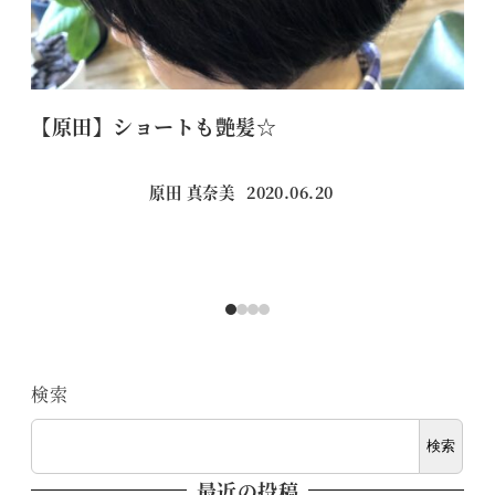
【原田】ショートも艶髪☆
い
原田 真奈美
2020.06.20
投稿日
検索
検索
最近の投稿