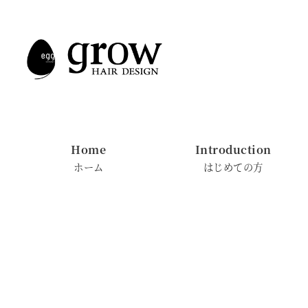
メ
イ
ン
コ
ン
テ
ン
Home
Introduction
ツ
ホーム
はじめての方
へ
移
動