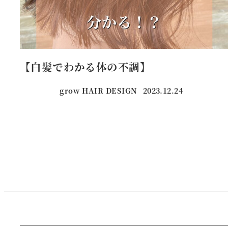
【白髪でわかる体の不調】
grow HAIR DESIGN
2023.12.24
投稿日
投
稿
の
ペ