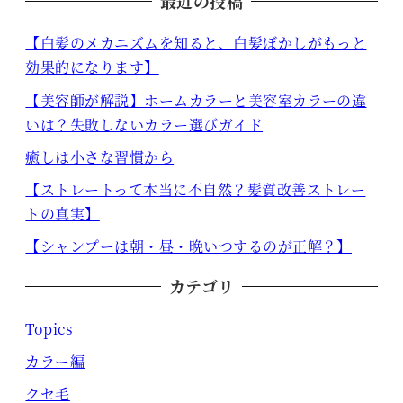
最近の投稿
【白髪のメカニズムを知ると、白髪ぼかしがもっと
効果的になります】
【美容師が解説】ホームカラーと美容室カラーの違
いは？失敗しないカラー選びガイド
癒しは小さな習慣から
【ストレートって本当に不自然？髪質改善ストレー
トの真実】
【シャンプーは朝・昼・晩いつするのが正解？】
カテゴリ
Topics
カラー編
クセ毛