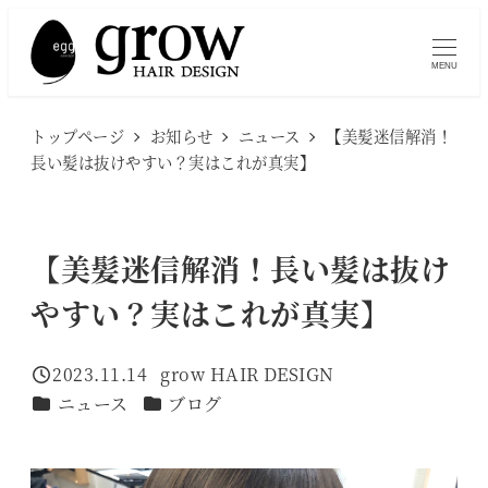
メ
イ
MENU
ン
コ
トップページ
お知らせ
ニュース
【美髪迷信解消！
ン
長い髪は抜けやすい？実はこれが真実】
テ
ン
ツ
【美髪迷信解消！長い髪は抜け
へ
やすい？実はこれが真実】
移
動
2023.11.14
grow HAIR DESIGN
投稿日
著
カテゴリー
カテゴリー
ニュース
ブログ
者