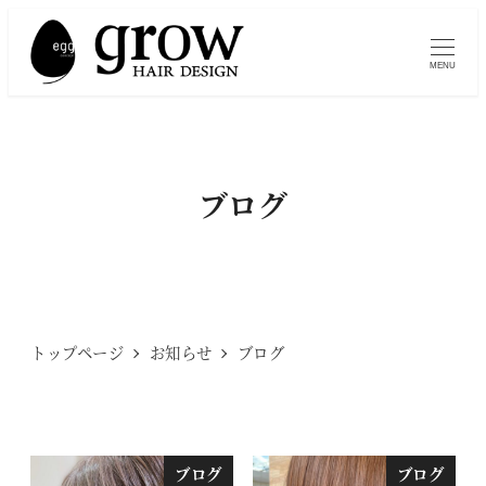
メ
イ
MENU
ン
コ
ン
テ
ブログ
ン
ツ
へ
移
動
トップページ
お知らせ
ブログ
ブログ
ブログ