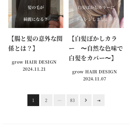
【腸と髪の意外な関
【白髪ぼかしカラ
係とは？】
ー 〜自然な色味で
白髪をカバー〜】
grow HAIR DESIGN
2024.11.21
grow HAIR DESIGN
投稿日
2024.11.07
投稿日
投
1
2
…
83
⇥
稿
の