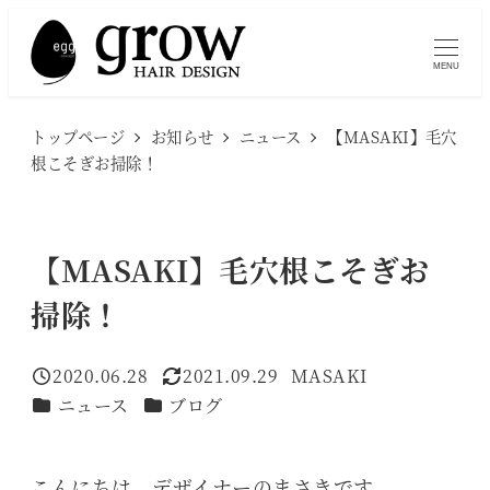
メ
イ
MENU
ン
コ
トップページ
お知らせ
ニュース
【MASAKI】毛穴
ン
根こそぎお掃除！
テ
ン
ツ
【MASAKI】毛穴根こそぎお
へ
掃除！
移
動
2020.06.28
2021.09.29
MASAKI
投稿日
更新日
著
カテゴリー
カテゴリー
ニュース
ブログ
者
こんにちは、デザイナーのまさきです。