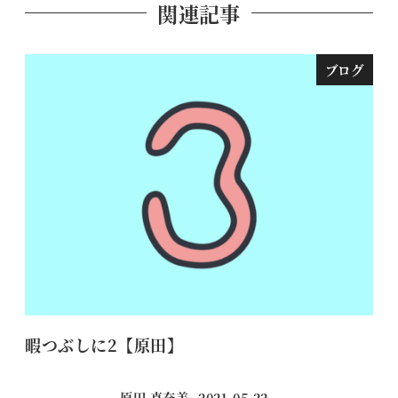
関連記事
ブログ
暇つぶしに2【原田】
【
原田 真奈美
2021.05.22