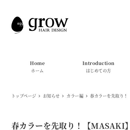
メ
イ
ン
コ
ン
テ
ン
Home
Introduction
ツ
ホーム
はじめての方
へ
移
動
トップページ
お知らせ
カラー編
春カラーを先取り！【
春カラーを先取り！【MASAKI