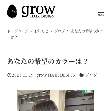
メ
イ
MENU
ン
コ
トップページ
お知らせ
ブログ
あなたの希望のカラ
ン
ーは？
テ
ン
ツ
あなたの希望のカラーは？
へ
移
カテゴリー
2023.11.19
grow HAIR DESIGN
ブログ
投稿日
著
動
者