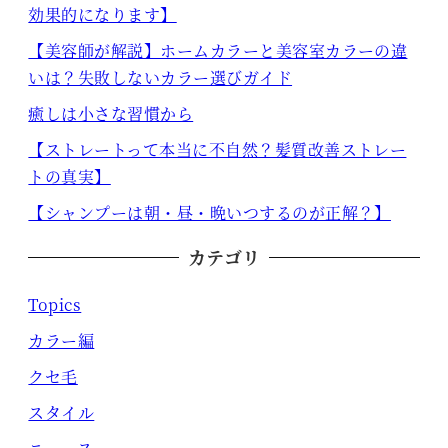
効果的になります】
【美容師が解説】ホームカラーと美容室カラーの違
いは？失敗しないカラー選びガイド
癒しは小さな習慣から
【ストレートって本当に不自然？髪質改善ストレー
トの真実】
【シャンプーは朝・昼・晩いつするのが正解？】
カテゴリ
Topics
カラー編
クセ毛
スタイル