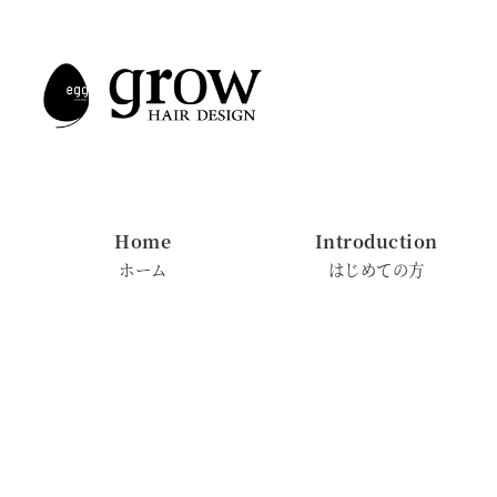
メ
イ
ン
コ
ン
テ
ン
Home
Introduction
ツ
ホーム
はじめての方
へ
移
動