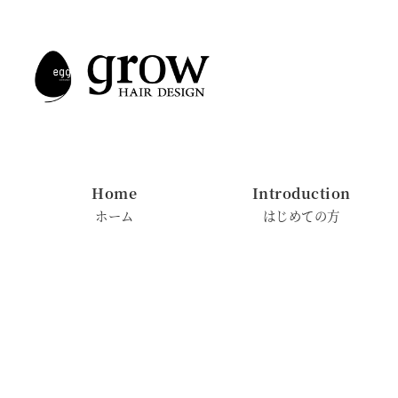
メ
イ
ン
コ
ン
テ
ン
Home
Introduction
ツ
ホーム
はじめての方
へ
移
動