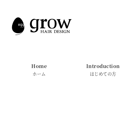
メ
イ
ン
コ
ン
テ
ン
Home
Introduction
ツ
ホーム
はじめての方
へ
移
動