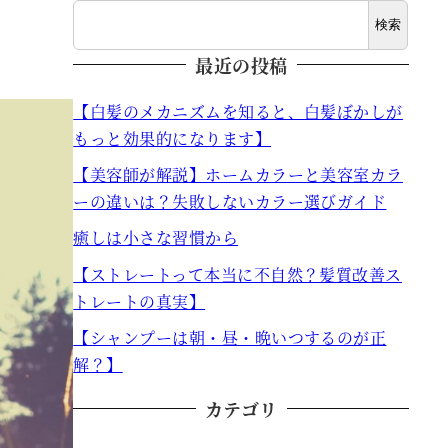
検索
最近の投稿
【白髪のメカニズムを知ると、白髪ぼかしが
もっと効果的になります】
【美容師が解説】ホームカラーと美容室カラ
ーの違いは？失敗しないカラー選びガイド
癒しは小さな習慣から
【ストレートって本当に不自然？髪質改善ス
トレートの真実】
【シャンプーは朝・昼・晩いつするのが正
解？】
カテゴリ