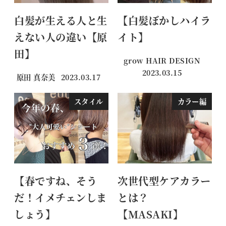
白髪が生える人と生
【白髪ぼかしハイラ
えない人の違い【原
イト】
田】
grow HAIR DESIGN
2023.03.15
原田 真奈美
2023.03.17
投稿日
投稿日
スタイル
カラー編
【春ですね、そう
次世代型ケアカラー
だ！イメチェンしま
とは？
しょう】
【MASAKI】