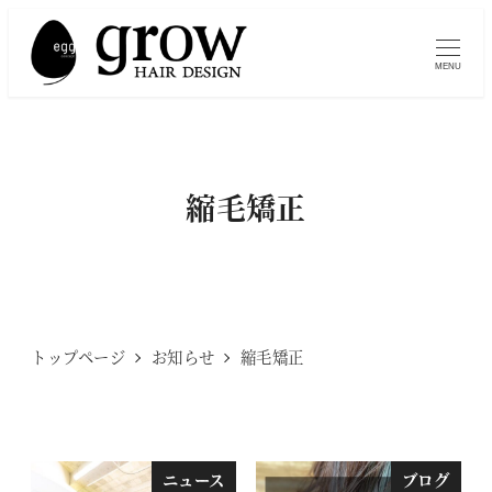
メ
イ
MENU
ン
コ
ン
テ
縮毛矯正
ン
ツ
へ
移
動
トップページ
お知らせ
縮毛矯正
ニュース
ブログ