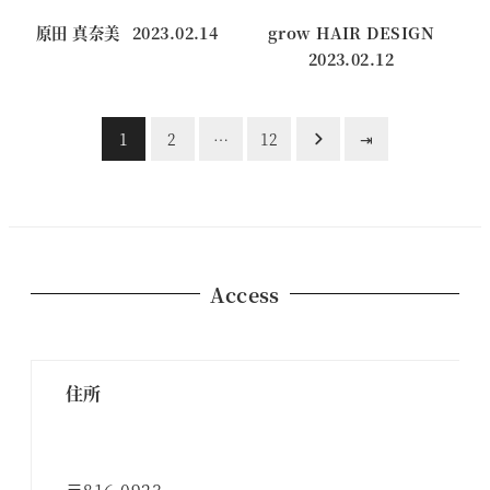
原田 真奈美
2023.02.14
grow HAIR DESIGN
投稿日
2023.02.12
投稿日
投
1
2
…
12
⇥
稿
の
ペ
Access
ー
ジ
住所
送
り