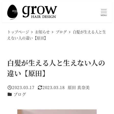
メ
イ
MENU
ン
コ
トップページ
お知らせ
ブログ
白髪が生える人と生
ン
えない人の違い【原田】
テ
ン
ツ
白髪が生える人と生えない人の
へ
違い【原田】
移
動
2023.03.17
2023.03.18
原田 真奈美
投稿日
更新日
著
カテゴリー
ブログ
者