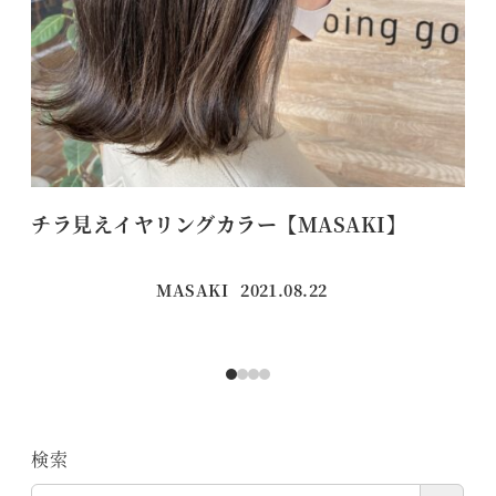
チラ見えイヤリングカラー【MASAKI】
お
MASAKI
2021.08.22
投稿日
検索