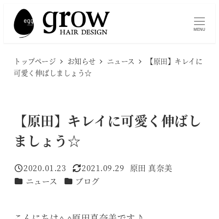
メ
イ
MENU
ン
コ
トップページ
お知らせ
ニュース
【原田】キレイに
ン
可愛く伸ばしましょう☆
テ
ン
ツ
【原田】キレイに可愛く伸ばし
へ
ましょう☆
移
動
2020.01.23
2021.09.29
原田 真奈美
投稿日
更新日
著
カテゴリー
カテゴリー
ニュース
ブログ
者
こんにちは^ ^原田真奈美です♪