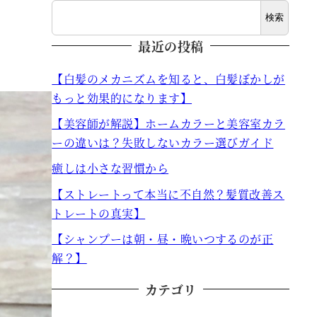
検索
最近の投稿
【白髪のメカニズムを知ると、白髪ぼかしが
もっと効果的になります】
【美容師が解説】ホームカラーと美容室カラ
ーの違いは？失敗しないカラー選びガイド
癒しは小さな習慣から
【ストレートって本当に不自然？髪質改善ス
トレートの真実】
【シャンプーは朝・昼・晩いつするのが正
解？】
カテゴリ