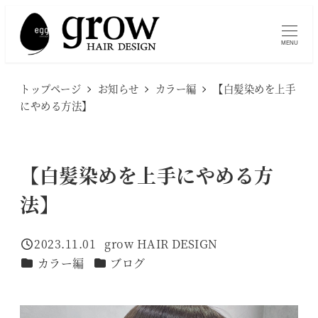
メ
イ
MENU
ン
コ
トップページ
お知らせ
カラー編
【白髪染めを上手
ン
にやめる方法】
テ
ン
ツ
【白髪染めを上手にやめる方
へ
法】
移
動
2023.11.01
grow HAIR DESIGN
投稿日
著
カテゴリー
カテゴリー
カラー編
ブログ
者