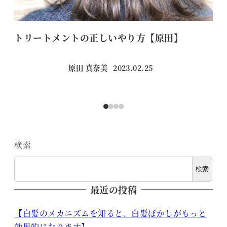
トリートメントの正しいやり方【原田】
頭
原田 真奈美
2023.02.25
投稿日
検索
検索
最近の投稿
【白髪のメカニズムを知ると、白髪ぼかしがもっと
効果的になります】