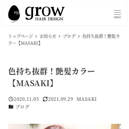
メ
イ
MENU
ン
コ
トップページ
お知らせ
ブログ
色持ち抜群！艶髪カ
ン
ラー【MASAKI】
テ
ン
ツ
色持ち抜群！艶髪カラー
へ
【MASAKI】
移
動
2020.11.05
2021.09.29
MASAKI
投稿日
更新日
著
カテゴリー
ブログ
者