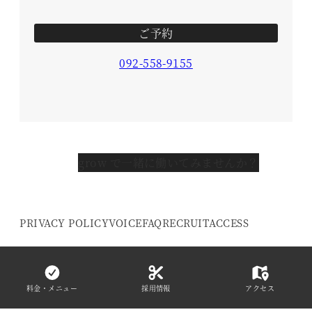
ご予約
092-558-9155
grow で一緒に働いてみませんか？
PRIVACY POLICY
VOICE
FAQ
RECRUIT
ACCESS
© 2016- grow HAIR DESIGN. All Rights
Reserved.
料金・メニュー
採用情報
アクセス