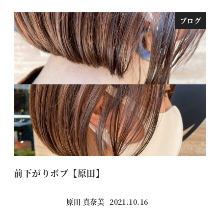
ブログ
前下がりボブ【原田】
朝
原田 真奈美
2021.10.16
投稿日