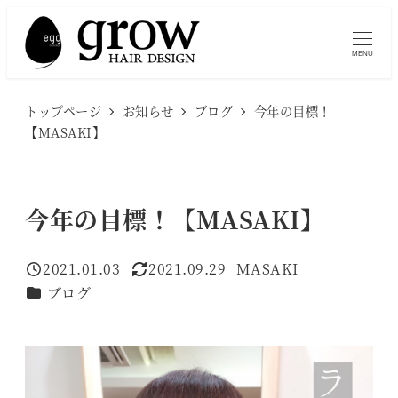
メ
イ
MENU
ン
コ
トップページ
お知らせ
ブログ
今年の目標！
ン
【MASAKI】
テ
ン
ツ
今年の目標！【MASAKI】
へ
移
2021.01.03
2021.09.29
MASAKI
投稿日
更新日
著
動
カテゴリー
ブログ
者