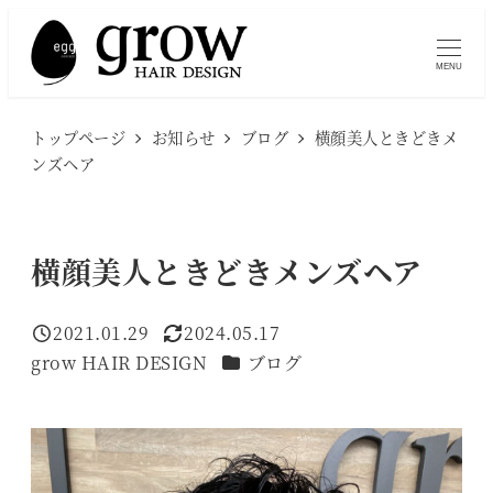
メ
イ
MENU
ン
コ
トップページ
お知らせ
ブログ
横顔美人ときどきメ
ン
ンズヘア
テ
ン
ツ
横顔美人ときどきメンズヘア
へ
移
2021.01.29
2024.05.17
投稿日
更新日
動
カテゴリー
grow HAIR DESIGN
ブログ
著
者