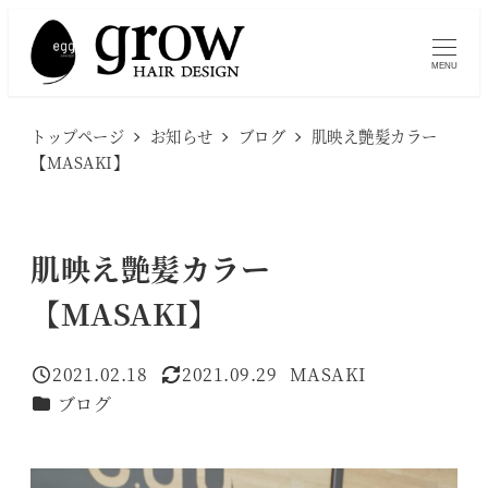
メ
イ
MENU
ン
コ
トップページ
お知らせ
ブログ
肌映え艶髪カラー
ン
【MASAKI】
テ
ン
ツ
肌映え艶髪カラー
へ
【MASAKI】
移
動
2021.02.18
2021.09.29
MASAKI
投稿日
更新日
著
カテゴリー
ブログ
者