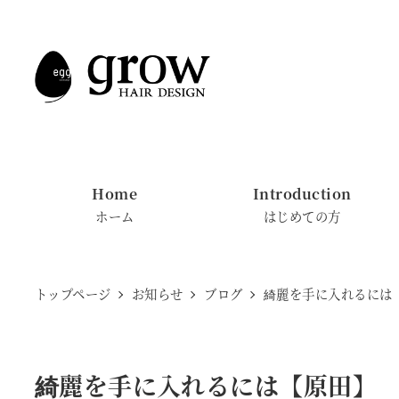
メ
イ
ン
コ
ン
テ
ン
Home
Introduction
ツ
ホーム
はじめての方
へ
移
動
トップページ
お知らせ
ブログ
綺麗を手に入れるには
綺麗を手に入れるには【原田】