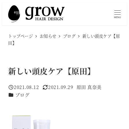
メ
イ
MENU
ン
コ
トップページ
お知らせ
ブログ
新しい頭皮ケア【原
ン
田】
テ
ン
ツ
新しい頭皮ケア【原田】
へ
移
2021.08.12
2021.09.29
原田 真奈美
投稿日
更新日
著
動
カテゴリー
ブログ
者