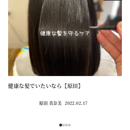
健康な髪でいたいなら【原田】
あ
原田 真奈美
2022.02.17
投稿日