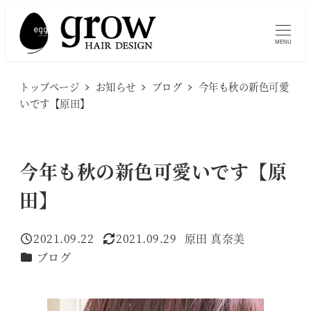
メ
イ
MENU
ン
コ
トップページ
お知らせ
ブログ
今年も秋の新色可愛
ン
いです【原田】
テ
ン
ツ
今年も秋の新色可愛いです【原
へ
田】
移
動
2021.09.22
2021.09.29
原田 真奈美
投稿日
更新日
著
カテゴリー
ブログ
者