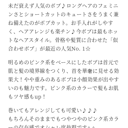
未だ衰えず人気のボブ♪ロングヘアのフェミニ
ンさとショートカットのキュートさをうまく兼
ね備えたのがボブカット。お手入れがしやす
く、ヘアアレンジも楽チン♪今ボブは最もホッ
トなヘアスタイル。骨格や髪質に合わせた「似
合わせボブ」が最近の人気No. 1☆
明るめのピンク系をベースにしたボブは首元で
肌と髪の境界線をつくり、首を華奢に見せる効
果大！やや重みのあるボブは小顔効果が出やす
いのも魅力です。ピンク系のカラーで髪もお肌
もツヤ感もup！
巻いてもアレンジしても可愛い♪♪♪
もちろんそのままでもつやつやのピンク系カラ
ーの存在感でオシャレ度抜群です^ ^