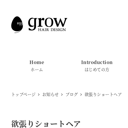
メ
イ
ン
コ
ン
テ
ン
Home
Introduction
ツ
ホーム
はじめての方
へ
移
動
トップページ
お知らせ
ブログ
欲張りショートヘア
欲張りショートヘア