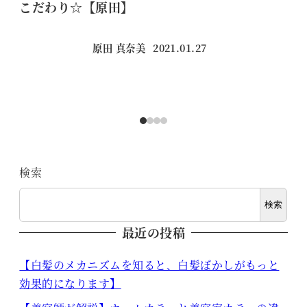
こだわり☆【原田】
ロ
の
原田 真奈美
2021.01.27
投稿日
検索
検索
最近の投稿
【白髪のメカニズムを知ると、白髪ぼかしがもっと
効果的になります】