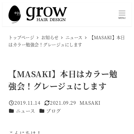
メ
イ
MENU
ン
コ
トップページ
お知らせ
ニュース
【MASAKI】本日
ン
はカラー勉強会！グレージュにします
テ
ン
ツ
【MASAKI】本日はカラー勉
へ
強会！グレージュにします
移
動
2019.11.14
2021.09.29
MASAKI
投稿日
更新日
著
カテゴリー
カテゴリー
ニュース
ブログ
者
こんにちは！