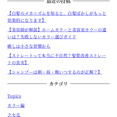
最近の投稿
【白髪のメカニズムを知ると、白髪ぼかしがもっと
効果的になります】
【美容師が解説】ホームカラーと美容室カラーの違
いは？失敗しないカラー選びガイド
癒しは小さな習慣から
【ストレートって本当に不自然？髪質改善ストレー
トの真実】
【シャンプーは朝・昼・晩いつするのが正解？】
カテゴリ
Topics
カラー編
クセ毛