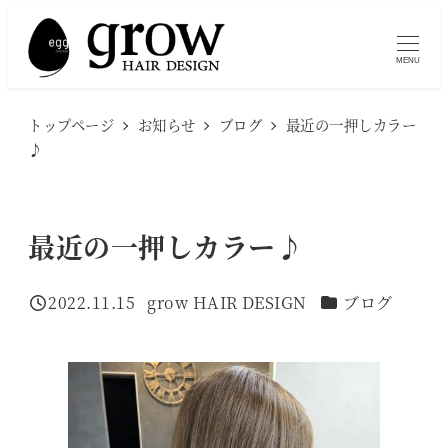
メ
イ
MENU
ン
コ
トップページ
お知らせ
ブログ
最近の一押しカラー
ン
♪
テ
ン
ツ
最近の一押しカラー♪
へ
移
カテゴリー
2022.11.15
grow HAIR DESIGN
ブログ
投稿日
著
動
者