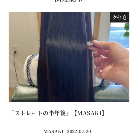
クセ毛
『ストレートの半年後』【MASAKI】
冬
MASAKI
2022.07.20
投稿日