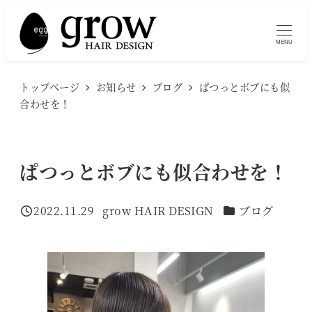
メ
イ
MENU
ン
コ
トップページ
お知らせ
ブログ
ぱつっとボブにも似
ン
合わせを！
テ
ン
ツ
ぱつっとボブにも似合わせを！
へ
移
カテゴリー
2022.11.29
grow HAIR DESIGN
ブログ
投稿日
著
動
者