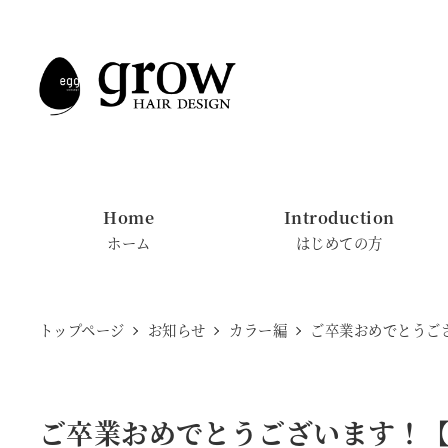
メ
イ
ン
コ
ン
テ
ン
Home
Introduction
ツ
ホーム
はじめての方
へ
移
動
トップページ
お知らせ
カラー編
ご卒業おめでとうござ
ご卒業おめでとうございます！【M