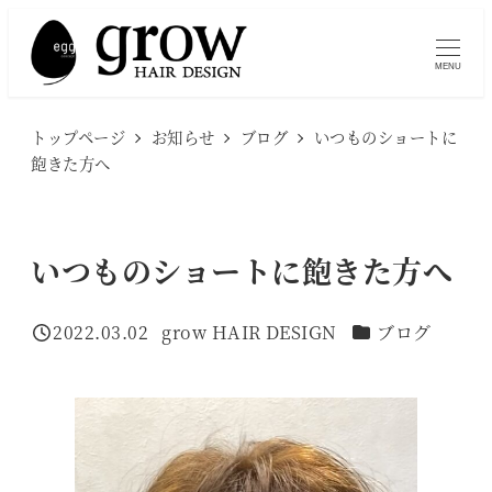
メ
イ
MENU
ン
コ
トップページ
お知らせ
ブログ
いつものショートに
ン
飽きた方へ
テ
ン
ツ
いつものショートに飽きた方へ
へ
移
カテゴリー
2022.03.02
grow HAIR DESIGN
ブログ
投稿日
著
動
者