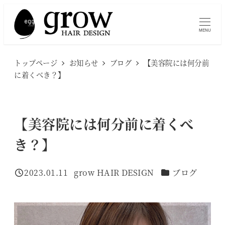
メ
イ
MENU
ン
コ
トップページ
お知らせ
ブログ
【美容院には何分前
ン
に着くべき？】
テ
ン
ツ
【美容院には何分前に着くべ
へ
き？】
移
動
カテゴリー
2023.01.11
grow HAIR DESIGN
ブログ
投稿日
著
者