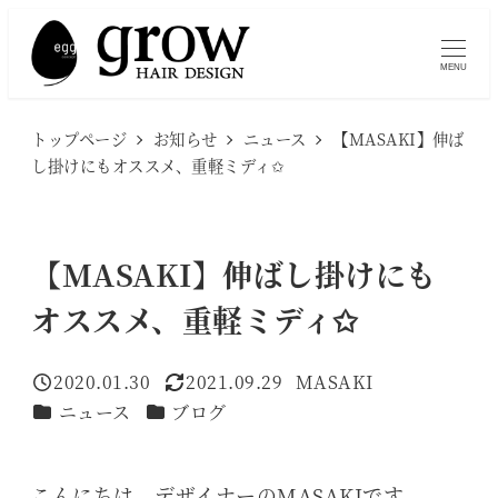
メ
イ
MENU
ン
コ
トップページ
お知らせ
ニュース
【MASAKI】伸ば
ン
し掛けにもオススメ、重軽ミディ✩
テ
ン
ツ
【MASAKI】伸ばし掛けにも
へ
オススメ、重軽ミディ✩
移
動
2020.01.30
2021.09.29
MASAKI
投稿日
更新日
著
カテゴリー
カテゴリー
ニュース
ブログ
者
こんにちは、デザイナーのMASAKIです