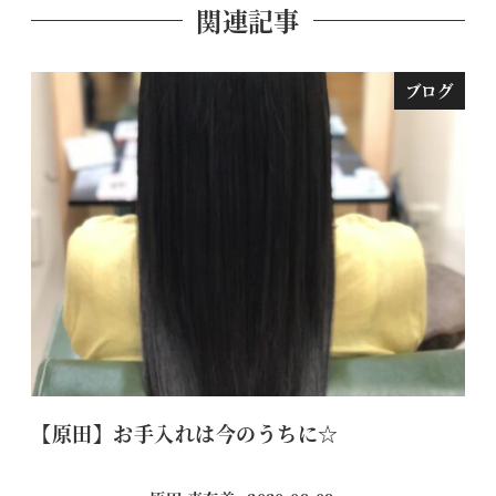
関連記事
ブログ
【原田】お手入れは今のうちに☆
気