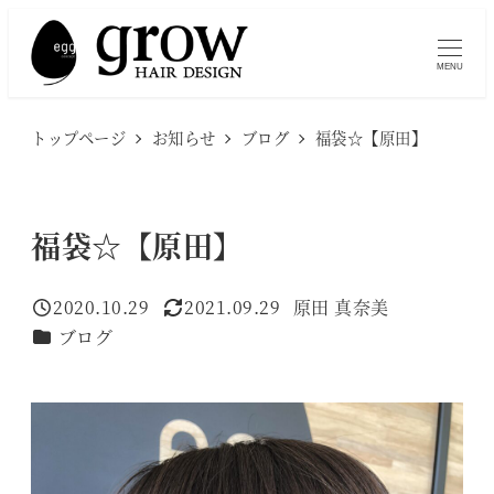
メ
イ
MENU
ン
コ
トップページ
お知らせ
ブログ
福袋☆【原田】
ン
テ
ン
福袋☆【原田】
ツ
へ
2020.10.29
2021.09.29
原田 真奈美
移
投稿日
更新日
著
カテゴリー
ブログ
者
動