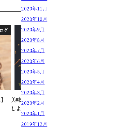
2020年11月
2020年10月
2020年9月
ログ
ブログ
2020年8月
2020年7月
2020年6月
2020年5月
2020年4月
2020年3月
I】
美味しいものを食べて夏バテを防止
2020年2月
しよう！【原田】
2020年1月
2019年12月
原田 真奈美
2022.06.17
投稿日