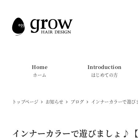
メ
イ
ン
コ
ン
テ
ン
Home
Introduction
ツ
ホーム
はじめての方
へ
移
動
トップページ
お知らせ
ブログ
インナーカラーで遊びま
インナーカラーで遊びましょ♪【M