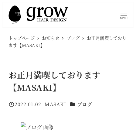
メ
イ
MENU
ン
コ
トップページ
お知らせ
ブログ
お正月満喫しており
ン
ます【MASAKI】
テ
ン
ツ
お正月満喫しております
へ
【MASAKI】
移
動
カテゴリー
2022.01.02
MASAKI
ブログ
投稿日
著
者