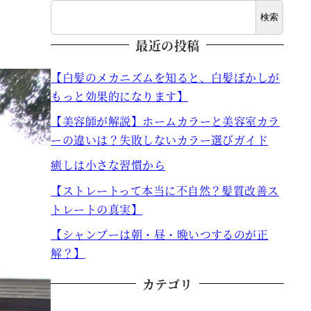
検索
最近の投稿
【白髪のメカニズムを知ると、白髪ぼかしが
もっと効果的になります】
【美容師が解説】ホームカラーと美容室カラ
ーの違いは？失敗しないカラー選びガイド
癒しは小さな習慣から
【ストレートって本当に不自然？髪質改善ス
トレートの真実】
【シャンプーは朝・昼・晩いつするのが正
解？】
カテゴリ