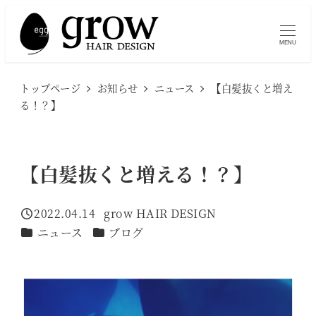
メ
イ
MENU
ン
コ
トップページ
お知らせ
ニュース
【白髪抜くと増え
ン
る！？】
テ
ン
ツ
【白髪抜くと増える！？】
へ
移
2022.04.14
grow HAIR DESIGN
投稿日
著
動
カテゴリー
カテゴリー
ニュース
ブログ
者