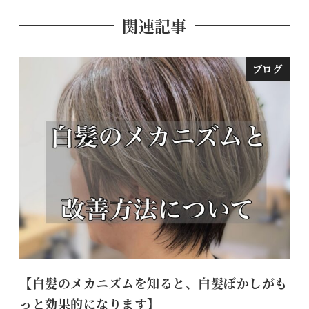
関連記事
ブログ
【白髪のメカニズムを知ると、白髪ぼかしがも
大
っと効果的になります】