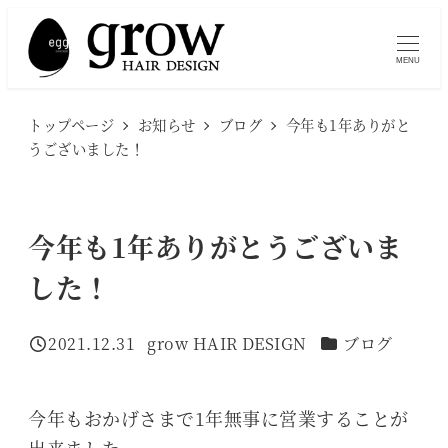
メ
イ
MENU
ン
コ
トップページ
お知らせ
ブログ
今年も1年ありがと
ン
うございました！
テ
ン
ツ
今年も1年ありがとうございま
へ
した！
移
動
カテゴリー
2021.12.31
grow HAIR DESIGN
ブログ
投稿日
著
者
今年もおかげさまで1年無事に営業することが
出来ました。