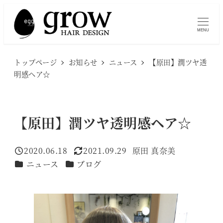
メ
イ
MENU
ン
コ
トップページ
お知らせ
ニュース
【原田】潤ツヤ透
ン
明感ヘア☆
テ
ン
ツ
【原田】潤ツヤ透明感ヘア☆
へ
移
2020.06.18
2021.09.29
原田 真奈美
投稿日
更新日
著
動
カテゴリー
カテゴリー
ニュース
ブログ
者