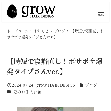
メ
イ
MENU
ン
コ
トップページ
お知らせ
ブログ
【時短で寝癖直し！
ン
ボサボサ爆発タイプさんver.】
テ
ン
ツ
【時短で寝癖直し！ボサボサ爆
へ
発タイプさんver.】
移
動
カテゴリー
2024.07.24
grow HAIR DESIGN
ブログ
投稿日
著
カテゴリー
髪のお手入れ編
者