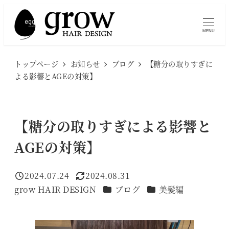
メ
イ
MENU
ン
コ
トップページ
お知らせ
ブログ
【糖分の取りすぎに
ン
よる影響とAGEの対策】
テ
ン
ツ
【糖分の取りすぎによる影響と
へ
AGEの対策】
移
動
2024.07.24
2024.08.31
投稿日
更新日
カテゴリー
カテゴリー
grow HAIR DESIGN
ブログ
美髪編
著
者